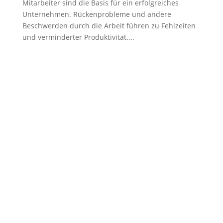
Mitarbeiter sind die Basis für ein erfolgreiches
i in feugiat
Unternehmen. Rückenprobleme und andere
Beschwerden durch die Arbeit führen zu Fehlzeiten
und verminderter Produktivität....
i in feugiat
arketing
i in feugiat
i in feugiat