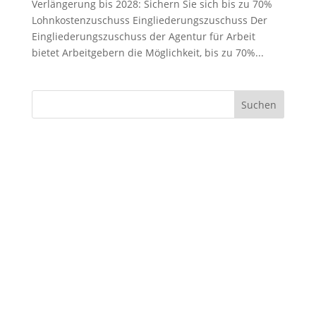
Verlängerung bis 2028: Sichern Sie sich bis zu 70%
i in feugiat
Lohnkostenzuschuss Eingliederungszuschuss Der
Eingliederungszuschuss der Agentur für Arbeit
bietet Arbeitgebern die Möglichkeit, bis zu 70%...
i in feugiat
Suchen
arketing
i in feugiat
i in feugiat