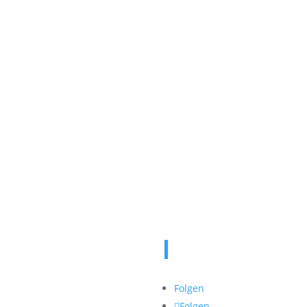
echtliches
Aktuelles
schutzerklärung
Folgen
Folgen