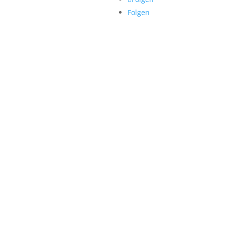
essum
Folgen
tsphäre-Einstellungen ändern
rie der Privatsphäre-
ellungen
lligungen widerrufen
© 2023 New Generation HR GmbH