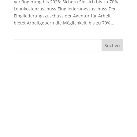
Verlängerung bis 2028: Sichern Sie sich bis zu 70%
i in feugiat
Lohnkostenzuschuss Eingliederungszuschuss Der
Eingliederungszuschuss der Agentur für Arbeit
bietet Arbeitgebern die Möglichkeit, bis zu 70%...
i in feugiat
Suchen
arketing
i in feugiat
i in feugiat